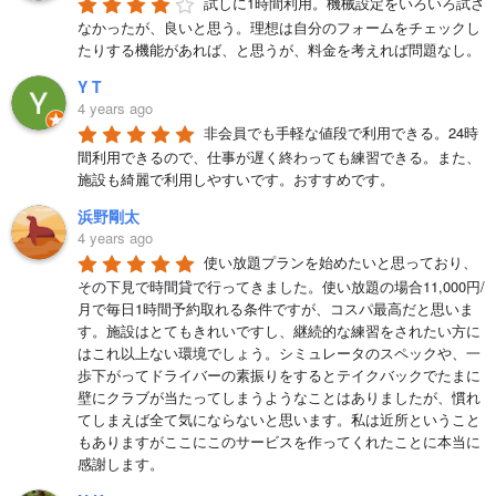
試しに1時間利用。機械設定をいろいろ試さ
なかったが、良いと思う。理想は自分のフォームをチェックし
たりする機能があれば、と思うが、料金を考えれば問題なし。
Y T
4 years ago
非会員でも手軽な値段で利用できる。24時
間利用できるので、仕事が遅く終わっても練習できる。また、
施設も綺麗で利用しやすいです。おすすめです。
浜野剛太
4 years ago
使い放題プランを始めたいと思っており、
その下見で時間貸で行ってきました。使い放題の場合11,000円/
月で毎日1時間予約取れる条件ですが、コスパ最高だと思いま
す。施設はとてもきれいですし、継続的な練習をされたい方に
はこれ以上ない環境でしょう。シミュレータのスペックや、一
歩下がってドライバーの素振りをするとテイクバックでたまに
壁にクラブが当たってしまうようなことはありましたが、慣れ
てしまえば全て気にならないと思います。私は近所ということ
もありますがここにこのサービスを作ってくれたことに本当に
感謝します。