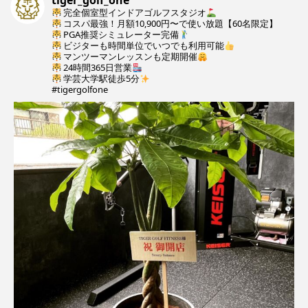
tiger_golf_one
完全個室型インドアゴルフスタジオ
コスパ最強！月額10,900円〜で使い放題【60名限定】
PGA推奨シミュレーター完備
ビジターも時間単位でいつでも利用可能
マンツーマンレッスンも定期開催
24時間365日営業
学芸大学駅徒歩5分
#tigergolfone