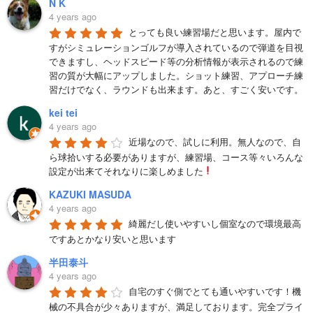
N K
4 years ago
とっても良い練習場だと思います。屋内で
すがシミュレーションゴルフが導入されているので弾道を目視
できますし、ヘッドスピード等の分析情報が表示されるので練
習の質が大幅にアップしました。ショット練習、アプローチ練
習だけでなく、ラウンドも出来ます。あと、すごく安いです。
kei tei
4 years ago
近場なので、試しに利用。無人なので、自
ら球拾いする必要がありますが、練習場、コース等々いろんな
設定が出来てそれなりに楽しめました
KAZUKI MASUDA
4 years ago
綺麗だし使いやすいし個室なので環境最高
ですあとかなり安いと思います
半田泰斗
4 years ago
自宅のすぐ側でとても通いやすいです！機
械の不具合が少々ありますが、満足しております。完全プライ