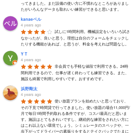
ってきました。まだ設備の使い方に不慣れなところがありまし
たがいろんなデータも取れいい練習ができると思います。
kanaeベル
4 years ago
試しに1時間利用。機械設定をいろいろ試さ
なかったが、良いと思う。理想は自分のフォームをチェックし
たりする機能があれば、と思うが、料金を考えれば問題なし。
Y T
4 years ago
非会員でも手軽な値段で利用できる。24時
間利用できるので、仕事が遅く終わっても練習できる。また、
施設も綺麗で利用しやすいです。おすすめです。
浜野剛太
4 years ago
使い放題プランを始めたいと思っており、
その下見で時間貸で行ってきました。使い放題の場合11,000円/
月で毎日1時間予約取れる条件ですが、コスパ最高だと思いま
す。施設はとてもきれいですし、継続的な練習をされたい方に
はこれ以上ない環境でしょう。シミュレータのスペックや、一
歩下がってドライバーの素振りをするとテイクバックでたまに