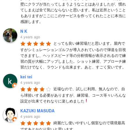
壁にクラブが当たってしまうようなことはありましたが、慣れ
てしまえば全て気にならないと思います。私は近所ということ
もありますがここにこのサービスを作ってくれたことに本当に
感謝します。
N K
4 years ago
とっても良い練習場だと思います。屋内で
すがシミュレーションゴルフが導入されているので弾道を目視
できますし、ヘッドスピード等の分析情報が表示されるので練
習の質が大幅にアップしました。ショット練習、アプローチ練
習だけでなく、ラウンドも出来ます。あと、すごく安いです。
kei tei
4 years ago
近場なので、試しに利用。無人なので、自
ら球拾いする必要がありますが、練習場、コース等々いろんな
設定が出来てそれなりに楽しめました
KAZUKI MASUDA
4 years ago
綺麗だし使いやすいし個室なので環境最高
ですあとかなり安いと思います