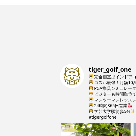
tiger_golf_one
完全個室型インドア
コスパ最強！月額10,
PGA推奨シミュレー
ビジターも時間単位
マンツーマンレッス
24時間365日営業
学芸大学駅徒歩5分
#tigergolfone